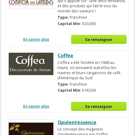
qui s'appuie sur : une déco tendance,
et des produits qui fait le tour du
monde des saveurs !
Type:
Franchise
Capital Min:
€20,000
En savoir plus
Se renseigner
Coffea
Coffea a été fondée en 1968 au
Havre, où arrivaient autrefois les
navires et leurs cargaisons de café
d’Amérique du Sud.
Type:
Franchise
Capital Min:
€18,500
En savoir plus
Se renseigner
Opulentessence
Le concept des magasins
Opulentessence est d'offrir