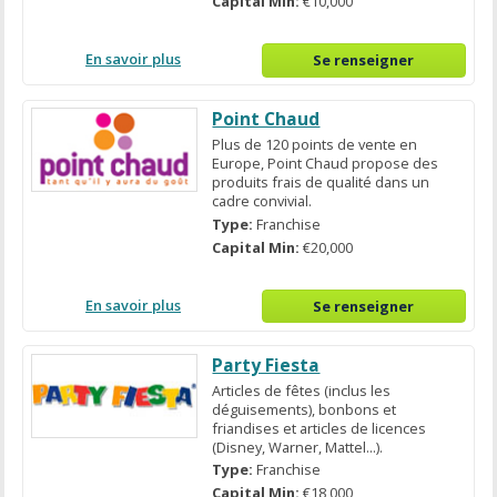
Capital Min:
€10,000
En savoir plus
Se renseigner
Point Chaud
Plus de 120 points de vente en
Europe, Point Chaud propose des
produits frais de qualité dans un
cadre convivial.
Type:
Franchise
Capital Min:
€20,000
En savoir plus
Se renseigner
Party Fiesta
Articles de fêtes (inclus les
déguisements), bonbons et
friandises et articles de licences
(Disney, Warner, Mattel...).
Type:
Franchise
Capital Min:
€18,000