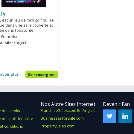
lfy
 est un jeu de mini golf qui se
que dans une salle couverte et
ée dans l’obscurité.
:
Franchise
al Min:
€30,000
savoir plus
Se renseigner
Nos Autre Sites Internet
Devenir Fan
FranchiseSales.com En Anglais
e des cookies
Twitte
L
BusinessesForSale.com
e de confidentialité
PropertySales.com
et conditions