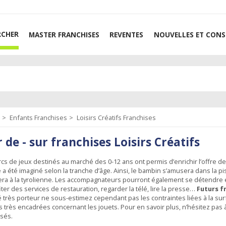
RCHER
MASTER FRANCHISES
REVENTES
NOUVELLES ET CONS
l
Enfants Franchises
Loisirs Créatifs Franchises
r de - sur franchises Loisirs Créatifs
cs de jeux destinés au marché des 0-12 ans ont permis d’enrichir l’offre d
a été imaginé selon la tranche d’âge. Ainsi, le bambin s’amusera dans la pis
llera à la tyrolienne. Les accompagnateurs pourront également se détendre e
iter des services de restauration, regarder la télé, lire la presse…
Futurs f
 très porteur ne sous-estimez cependant pas les contraintes liées à la surf
 très encadrées concernant les jouets. Pour en savoir plus, n’hésitez pas à
isés.