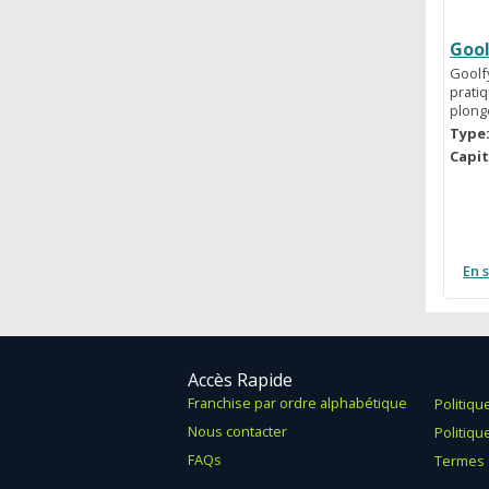
Goo
Goolfy
prati
plong
Type
Capit
En 
Accès Rapide
Franchise par ordre alphabétique
Politiqu
Nous contacter
Politiqu
FAQs
Termes 