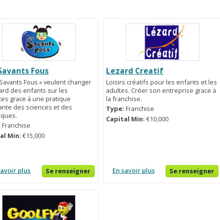
Savants Fous
Lezard Creatif
 Savants Fous » veulent changer
Loisirs créatifs pour les enfants et les
gard des enfants sur les
adultes. Créer son entreprise grace à
ces grace à une pratique
la franchise.
nte des sciences et des
Type:
Franchise
iques.
Capital Min:
€10,000
:
Franchise
al Min:
€15,000
savoir plus
En savoir plus
Se renseigner
Se renseigner