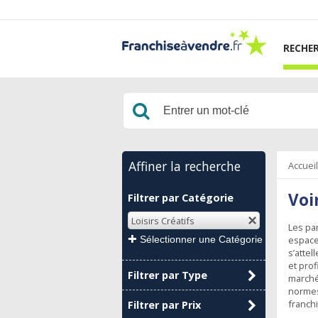
RECHE
Affiner la recherche
Accuei
Voi
Filtrer par Catégorie
Loisirs Créatifs
Les par
espace 
s’atte
et prof
Filtrer par Type
marché
normes
franch
Filtrer par Prix