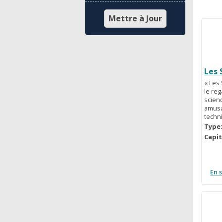
Les 
« Les
le re
scien
amusa
techn
Type
Capit
En 