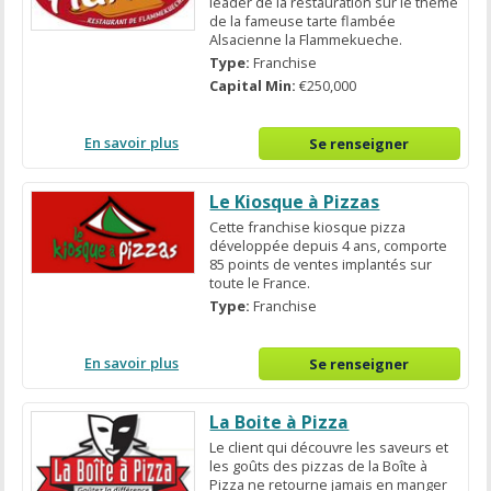
leader de la restauration sur le thème
de la fameuse tarte flambée
Alsacienne la Flammekueche.
Type:
Franchise
Capital Min:
€250,000
En savoir plus
Se renseigner
Le Kiosque à Pizzas
Cette franchise kiosque pizza
développée depuis 4 ans, comporte
85 points de ventes implantés sur
toute le France.
Type:
Franchise
En savoir plus
Se renseigner
La Boite à Pizza
Le client qui découvre les saveurs et
les goûts des pizzas de la Boîte à
Pizza ne retourne jamais en manger